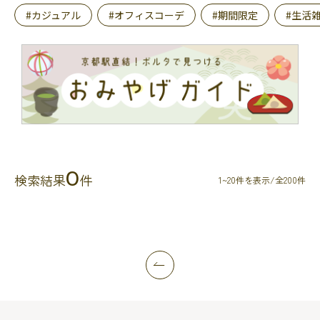
#カジュアル
#オフィスコーデ
#期間限定
#生活
0
検索結果
件
1~20件を表示/全200件