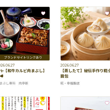
26.06.27
2026.06.27
✨【和牛カルビ肉まぶし】
【蒸したて】秘伝手作り糀
🥩
籠包
まぶし専科 肉亭新
糀・幸福飯店