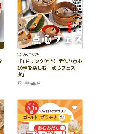
2026.06.25
介
【1ドリンク付き】手作り点心
10種を楽しむ「点心フェス
タ」
糀・幸福飯店