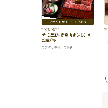
2026.06.24
20
📢【近江牛赤身肉まぶし】の
＼
ご紹介✨
田
肉まぶし専科 肉亭新