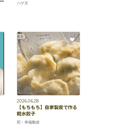
ー
ハゲ天
2026.06.28
【もちもち】自家製皮で作る
糀水餃子
糀・幸福飯店