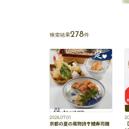
278
検索結果
件
2026.07.01
20
京都の夏の風物詩🎐鱧寿司膳
【