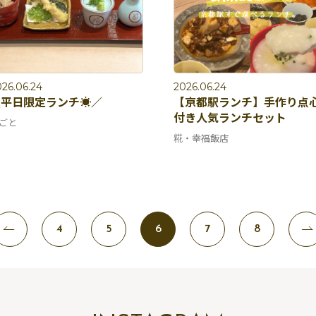
26.06.24
2026.06.24
平日限定ランチ☀️／
【京都駅ランチ】手作り点
付き人気ランチセット
ごと
糀・幸福飯店
4
5
6
7
8