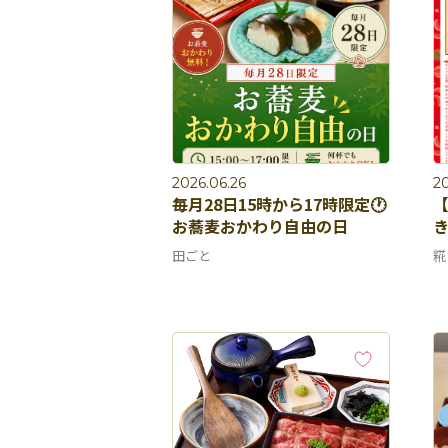
2026.06.26
20
毎月28日15時から17時限定🕐
お蕎麦おかわり自由の日
田ごと
糀