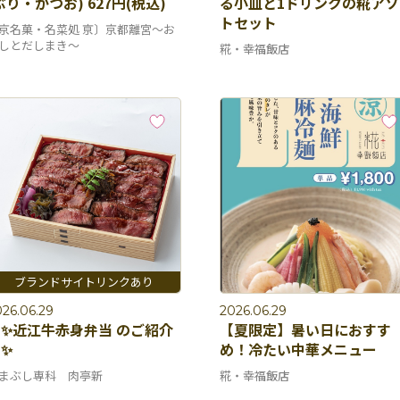
ぶり・かつお) 627円(税込)
る小皿と1ドリンクの糀アソ
トセット
京名菓・名菜処 亰〕京都離宮～お
しとだしまき～
糀・幸福飯店
26.06.29
2026.06.29
✨近江牛赤身弁当 のご紹介
【夏限定】暑い日におすす
✨
め！冷たい中華メニュー
まぶし専科 肉亭新
糀・幸福飯店