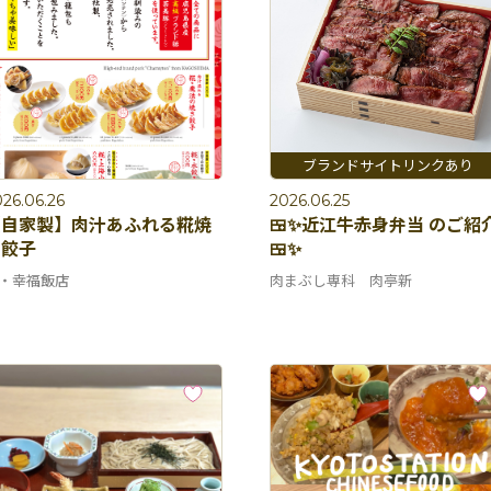
26.06.26
2026.06.25
【自家製】肉汁あふれる糀焼
🍱✨近江牛赤身弁当 のご紹
き餃子
🍱✨
・幸福飯店
肉まぶし専科 肉亭新