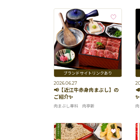
2026.06.27
20
📢【近江牛赤身肉まぶし】の

ご紹介✨
✨
肉まぶし専科 肉亭新
肉