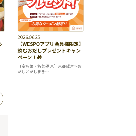
2026.06.23
心
【WESPOアプリ会員様限定】
飲むおだしプレゼントキャン
ペーン！🎁
〔京名菓・名菜処 亰〕京都離宮～お
だしとだしまき～