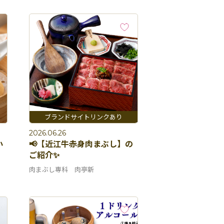
2026.06.26
小
📢【近江牛赤身肉まぶし】の
ご紹介✨
肉まぶし専科 肉亭新