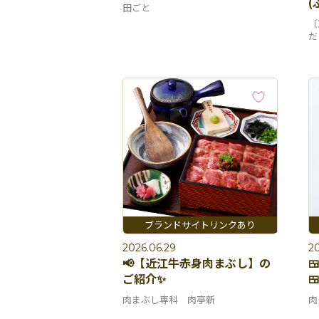
(
田ごと
〔
だ
2026.06.29
20
📢【近江牛赤身肉まぶし】の

ご紹介✨

肉まぶし専科 肉亭新
肉