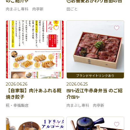
のご紹介✨
🕐お蕎麦おかわり自由の日
肉まぶし専科 肉亭新
田ごと
2026.06.26
2026.06.25
【自家製】肉汁あふれる糀
🍱✨近江牛赤身弁当 のご紹
焼き餃子
介🍱✨
糀・幸福飯店
肉まぶし専科 肉亭新