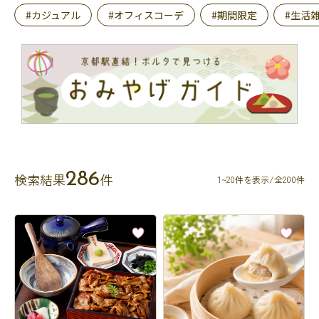
#カジュアル
#オフィスコーデ
#期間限定
#生活
286
検索結果
件
1~20件を表示/全200件