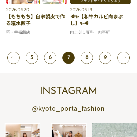
2026.06.20
2026.06.19
【もちもち】自家製皮で作
🥩✨【和牛カルビ肉まぶ
る糀水餃子
し】✨🥩
糀・幸福飯店
肉まぶし専科 肉亭新
5
6
7
8
9
INSTAGRAM
@kyoto_porta_fashion