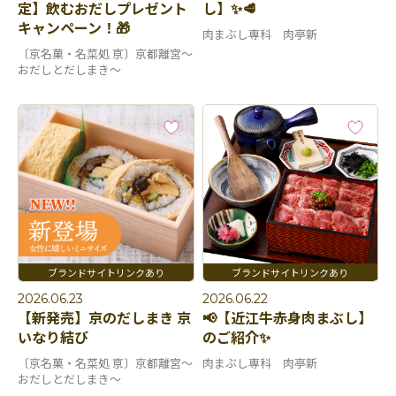
定】飲むおだしプレゼント
し】✨🥩
キャンペーン！🎁
肉まぶし専科 肉亭新
〔京名菓・名菜処 亰〕京都離宮～
おだしとだしまき～
2026.06.23
2026.06.22
【新発売】京のだしまき 京
📢【近江牛赤身肉まぶし】
いなり結び
のご紹介✨
〔京名菓・名菜処 亰〕京都離宮～
肉まぶし専科 肉亭新
おだしとだしまき～