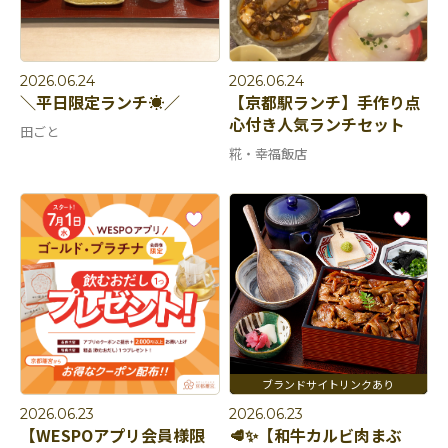
2026.06.24
2026.06.24
＼平日限定ランチ☀️／
【京都駅ランチ】手作り点
心付き人気ランチセット
田ごと
糀・幸福飯店
2026.06.23
2026.06.23
【WESPOアプリ会員様限
🥩✨【和牛カルビ肉まぶ