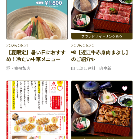
2026.06.21
2026.06.20
【夏限定】暑い日におすす
📢【近江牛赤身肉まぶし】
め！冷たい中華メニュー
のご紹介✨
糀・幸福飯店
肉まぶし専科 肉亭新