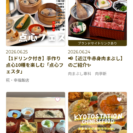
2026.06.25
2026.06.24
【1ドリンク付き】手作り
📢【近江牛赤身肉まぶし】
点心10種を楽しむ「点心フ
のご紹介✨
ェスタ」
肉まぶし専科 肉亭新
糀・幸福飯店