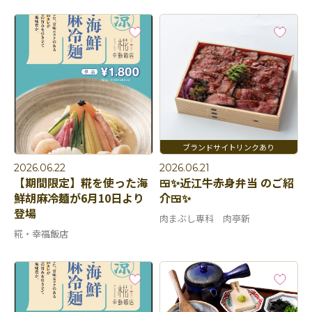
2026.06.22
2026.06.21
【期間限定】糀を使った海
🍱✨近江牛赤身弁当 のご紹
鮮胡麻冷麺が6月10日より
介🍱✨
登場
肉まぶし専科 肉亭新
糀・幸福飯店