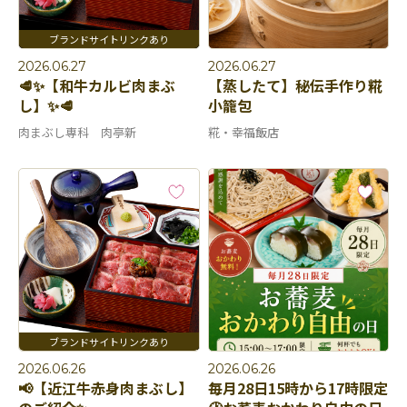
2026.06.27
2026.06.27
🥩✨【和牛カルビ肉まぶ
【蒸したて】秘伝手作り糀
し】✨🥩
小籠包
肉まぶし専科 肉亭新
糀・幸福飯店
2026.06.26
2026.06.26
📢【近江牛赤身肉まぶし】
毎月28日15時から17時限定