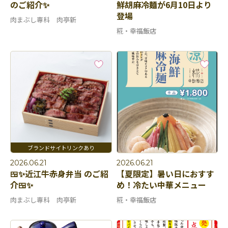
のご紹介✨
鮮胡麻冷麺が6月10日より
登場
肉まぶし専科 肉亭新
糀・幸福飯店
2026.06.21
2026.06.21
🍱✨近江牛赤身弁当 のご紹
【夏限定】暑い日におすす
介🍱✨
め！冷たい中華メニュー
肉まぶし専科 肉亭新
糀・幸福飯店