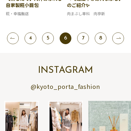
自家製糀小籠包
のご紹介✨
糀・幸福飯店
肉まぶし専科 肉亭新
4
5
6
7
8
INSTAGRAM
@kyoto_porta_fashion