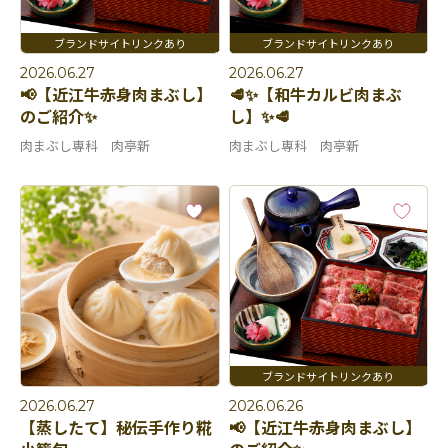
2026.06.27
2026.06.27
📢【近江牛赤身肉まぶし】
🥩✨【和牛カルビ肉まぶ
のご紹介✨
し】✨🥩
肉まぶし専科 肉亭新
肉まぶし専科 肉亭新
2026.06.27
2026.06.26
【蒸したて】秘伝手作り糀
📢【近江牛赤身肉まぶし】