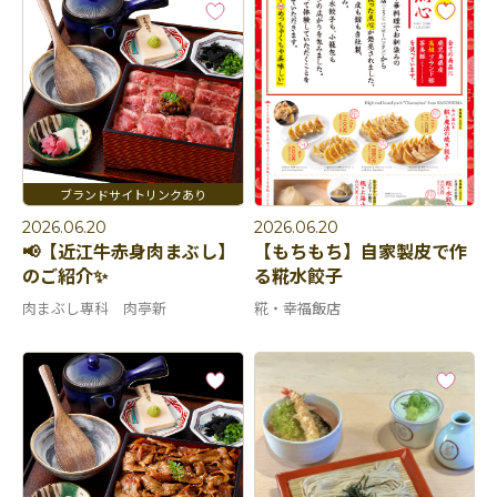
2026.06.20
2026.06.20
📢【近江牛赤身肉まぶし】
【もちもち】自家製皮で作
のご紹介✨
る糀水餃子
肉まぶし専科 肉亭新
糀・幸福飯店