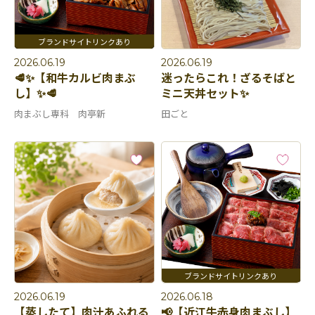
2026.06.19
2026.06.19
🥩✨【和牛カルビ肉まぶ
迷ったらこれ！ざるそばと
し】✨🥩
ミニ天丼セット✨
肉まぶし専科 肉亭新
田ごと
2026.06.19
2026.06.18
【蒸したて】肉汁あふれる
📢【近江牛赤身肉まぶし】