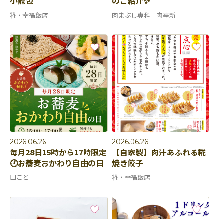
小籠包
のご紹介✨
糀・幸福飯店
肉まぶし専科 肉亭新
2026.06.26
2026.06.26
毎月28日15時から17時限定
【自家製】肉汁あふれる糀
🕐お蕎麦おかわり自由の日
焼き餃子
田ごと
糀・幸福飯店