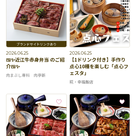
2026.06.25
2026.06.25
🍱✨近江牛赤身弁当 のご紹
【1ドリンク付き】手作り
介🍱✨
点心10種を楽しむ「点心フ
ェスタ」
肉まぶし専科 肉亭新
糀・幸福飯店