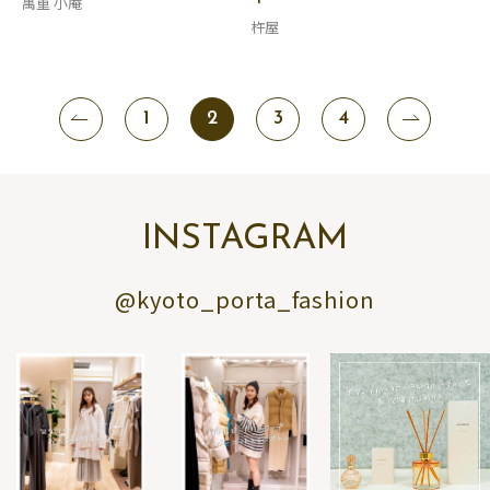
萬重 小庵
杵屋
1
2
3
4
INSTAGRAM
@kyoto_porta_fashion