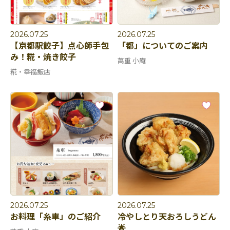
2026.07.25
2026.07.25
【京都駅餃子】点心師手包
「都」についてのご案内
み！糀・焼き餃子
萬重 小庵
糀・幸福飯店
2026.07.25
2026.07.25
お料理「糸車」のご紹介
冷やしとり天おろしうどん
🌟