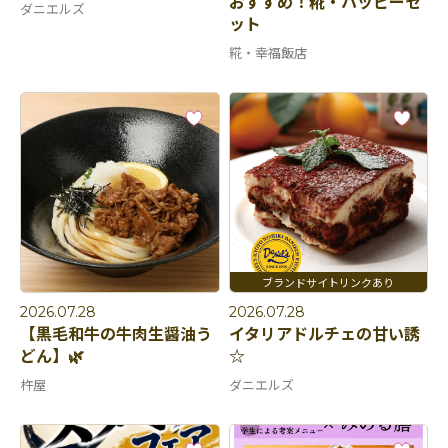
おすすめ！糀・ハッピーセ
ダニエルズ
ット
糀・幸福飯店
2026.07.28
2026.07.28
【黒毛和牛の牛肉生醤油う
イタリアドルチェの甘い誘
どん】🌿
☆
杵屋
ダニエルズ