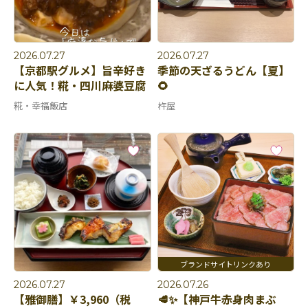
2026.07.27
2026.07.27
【京都駅グルメ】旨辛好き
季節の天ざるうどん【夏】
に人気！糀・四川麻婆豆腐
🌻
糀・幸福飯店
杵屋
2026.07.27
2026.07.26
【雅御膳】￥3,960（税
🥩✨【神戸牛赤身肉まぶ