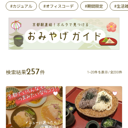
#カジュアル
#オフィスコーデ
#期間限定
#生活
257
検索結果
件
1~20件を表示/全200件