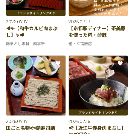
2026.07.17
2026.07.17
🥩✨【和牛カルビ肉まぶ
【京都駅ディナー】茶美豚
し】✨🥩
を使った糀・酢豚
肉まぶし専科 肉亭新
糀・幸福飯店
2026.07.17
2026.07.16
田ごと名物🐟鯖寿司膳
📢【近江牛赤身肉まぶし】