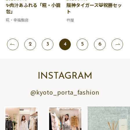
✨肉汁あふれる「糀・小籠
阪神タイガース🐯祝勝セッ
包」
ト
糀・幸福飯店
杵屋
2
3
4
5
6
INSTAGRAM
@kyoto_porta_fashion