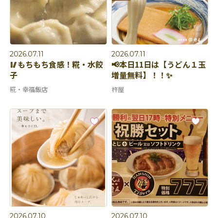
2026.07.11
2026.07.11
🥢もちもち食感！糀・水餃
📢本日11日は【うどん１玉
子
増量無料】！！✨
糀・幸福飯店
杵屋
2026.07.10
2026.07.10