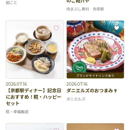
のご紹介✨
田ごと
肉まぶし専科 肉亭新
2026.07.16
2026.07.16
【京都駅ディナー】記念日
ダニエルズのおつまみ🍷
におすすめ！糀・ハッピー
ダニエルズ
セット
糀・幸福飯店