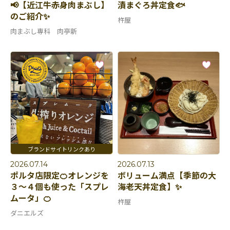
📢【近江牛赤身肉まぶし】
漬まぐろ丼定食🐟
のご紹介✨
杵屋
肉まぶし専科 肉亭新
2026.07.14
2026.07.13
ポルタ店限定🍊オレンジを
ボリューム満点【季節の大
３～４個も使った「スプレ
海老天丼定食】✨
ムータ」🍊
杵屋
ダニエルズ