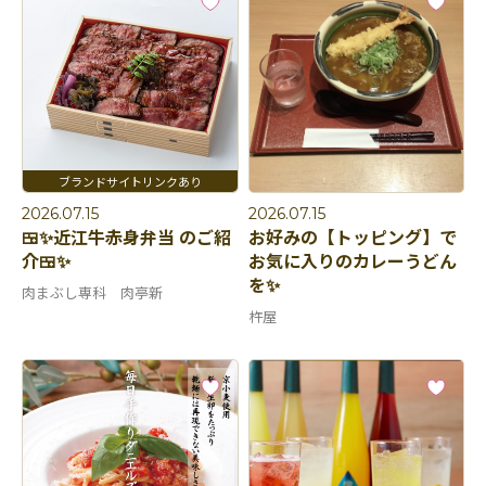
2026.07.15
2026.07.15
🍱✨近江牛赤身弁当 のご紹
お好みの【トッピング】で
介🍱✨
お気に入りのカレーうどん
を✨
肉まぶし専科 肉亭新
杵屋