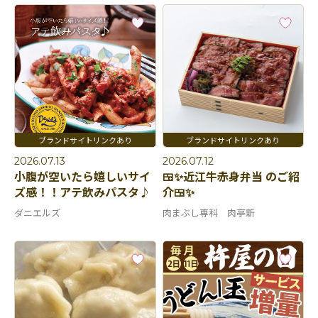
2026.07.13
2026.07.12
小腹が空いたら嬉しいサイ
🍱✨近江牛赤身弁当 のご紹
ズ感！！アテ飲みパスタ♪
介🍱✨
ダニエルズ
肉まぶし専科 肉亭新