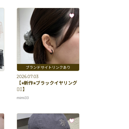
2026.07.03
【⭐︎新作⭐︎ブラックイヤリング
🐕‍🦺】
mimi33