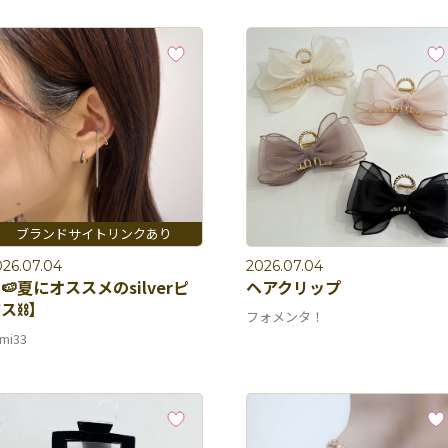
026.07.04
2026.07.04
🍉夏にオススメのsilverピ
ヘアクリップ
ス⛓️】
フォメンタ！
mi33