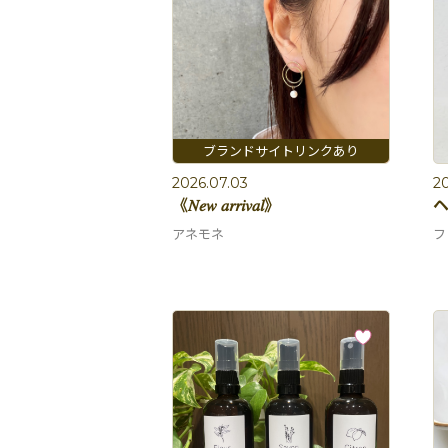
2026.07.03
20
《𝑁𝑒𝑤 𝑎𝑟𝑟𝑖𝑣𝑎𝑙》
アネモネ
フ