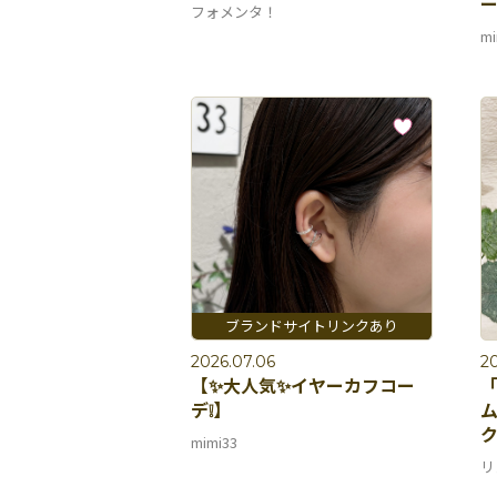
フォメンタ！
mi
2026.07.06
20
【✨大人気✨イヤーカフコー
「
デ❕】
ク
mimi33
リ