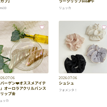
ーカフ】
ラークリップʚїɞ🌈✨
mi33
リュッカ
26.07.06
2026.07.06
バーゲン❤️オススメアイテ
シュシュ
ム」オーロラアクリルバンス
フォメンタ！
リップ🌼
ュッカ