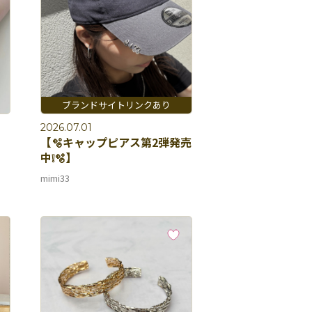
2026.07.01
【🫧キャップピアス第2弾発売
中❕🫧】
mimi33