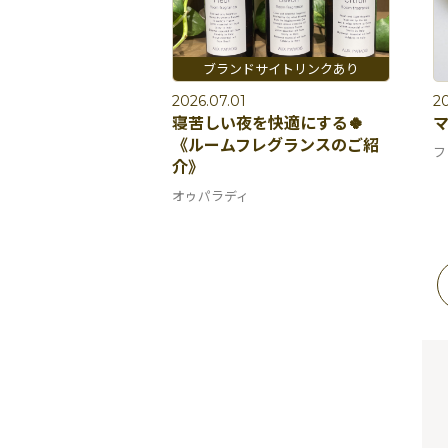
2026.07.01
20
寝苦しい夜を快適にする🍀
《ルームフレグランスのご紹
フ
介》
オゥパラディ