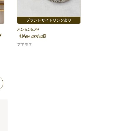
2026.06.29
グ
《𝑁𝑒𝑤 𝑎𝑟𝑟𝑖𝑣𝑎𝑙》
アネモネ