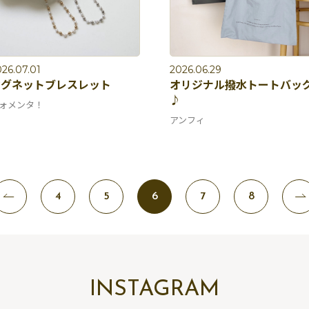
26.07.01
2026.06.29
マグネットブレスレット
オリジナル撥水トートバッ
♪
ォメンタ！
アンフィ
4
5
6
7
8
INSTAGRAM