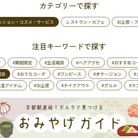
カテゴリーで探す
ッション・コスメ・サービス
レストラン・カフェ
お土産・
注目キーワードで探す
デ
#期間限定
#生活雑貨
#ヘアアクセ
#おすすめコ
雑貨
#おうちコーデ
#ワンピース
#オケージョン
#
保湿アイテム
#お土産
#テイクアウト
#グルメ
#ラ