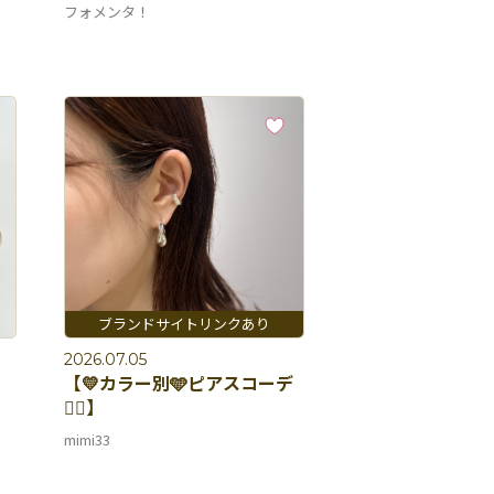
フォメンタ！
2026.07.05
【💛カラー別🩵ピアスコーデ
👂🏻】
mimi33