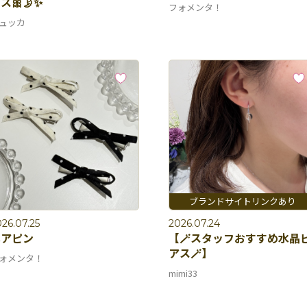
ス🎀🌛✨
フォメンタ！
ュッカ
26.07.25
2026.07.24
ヘアピン
【🪄スタッフおすすめ水晶
アス🪄】
ォメンタ！
mimi33