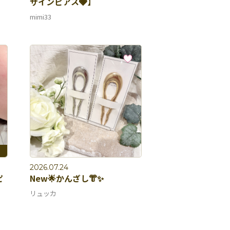
ザインピアス🩶】
mimi33
2026.07.24
ピ
New🌟かんざし👘✨
リュッカ