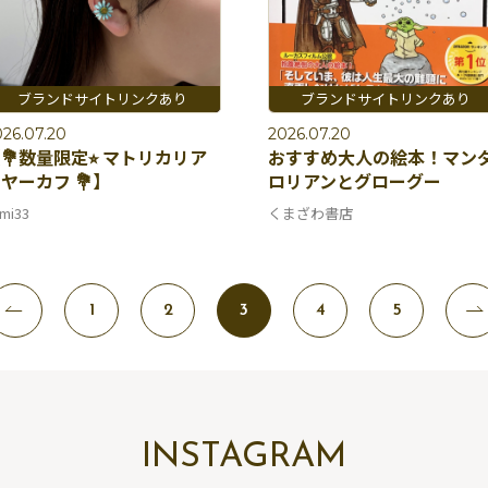
26.07.20
2026.07.20
💐数量限定⭐︎ マトリカリア
おすすめ大人の絵本！マン
ヤーカフ 💐】
ロリアンとグローグー
mi33
くまざわ書店
1
2
3
4
5
INSTAGRAM