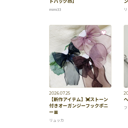
トバッグ👜】
ン
mimi33
リ
2026.07.25
20
【新作アイテム】💓ストーン
付きオーガンジーフックポニ
フ
ー🎀
リュッカ