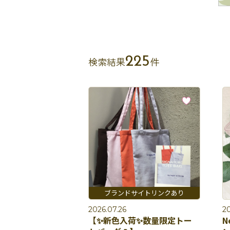
225
検索結果
件
2026.07.26
20
【✨新色入荷✨数量限定トー
N