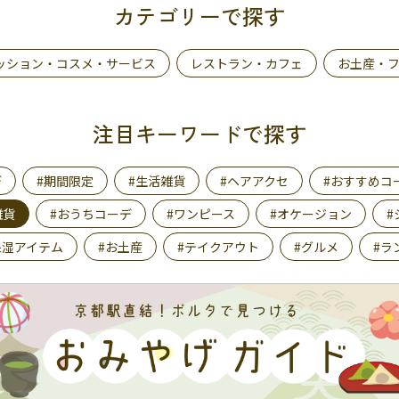
カテゴリーで探す
ッション・コスメ・サービス
レストラン・カフェ
お土産・
注目キーワードで探す
デ
#期間限定
#生活雑貨
#ヘアアクセ
#おすすめコ
雑貨
#おうちコーデ
#ワンピース
#オケージョン
#
保湿アイテム
#お土産
#テイクアウト
#グルメ
#ラ