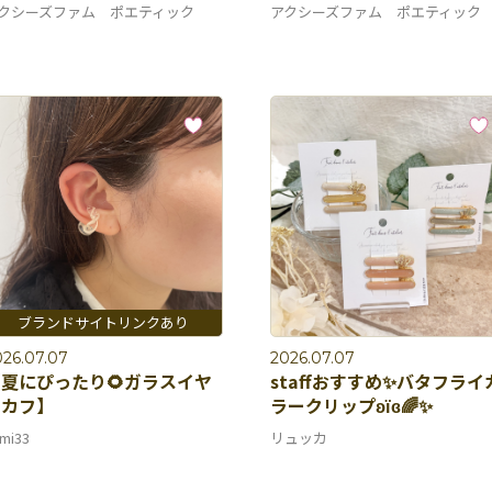
クシーズファム ポエティック
アクシーズファム ポエティック
026.07.07
2026.07.07
夏にぴったり🌻ガラスイヤ
staffおすすめ✨バタフライ
ーカフ】
ラークリップʚїɞ🌈✨
mi33
リュッカ