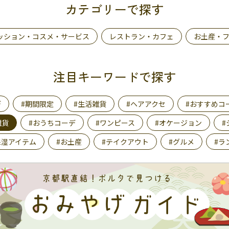
カテゴリーで探す
ッション・コスメ・サービス
レストラン・カフェ
お土産・
注目キーワードで探す
デ
#期間限定
#生活雑貨
#ヘアアクセ
#おすすめコ
雑貨
#おうちコーデ
#ワンピース
#オケージョン
#
保湿アイテム
#お土産
#テイクアウト
#グルメ
#ラ