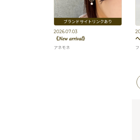
2026.07.03
20
《𝑁𝑒𝑤 𝑎𝑟𝑟𝑖𝑣𝑎𝑙》
アネモネ
フ