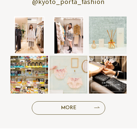
@kyoto_porta_fashion
MORE