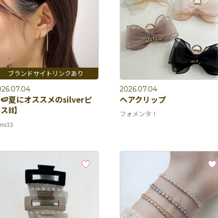
026.07.04
2026.07.04
🍉夏にオススメのsilverピ
ヘアクリップ
ス⛓️】
フォメンタ！
mi33