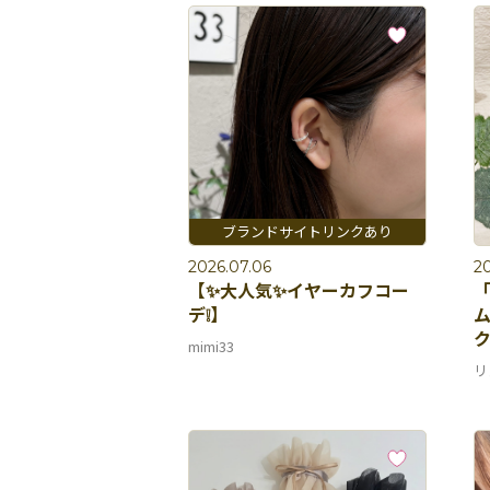
2026.07.06
20
【✨大人気✨イヤーカフコー
「
デ❕】
ク
mimi33
リ