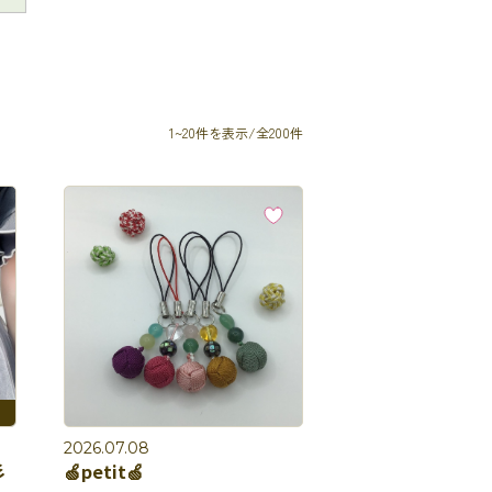
1~20件を表示/全200件
2026.07.08
彡
🍏petit🍏