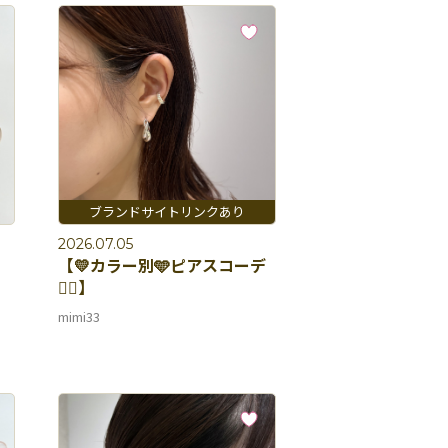
2026.07.05
【💛カラー別🩵ピアスコーデ
👂🏻】
mimi33