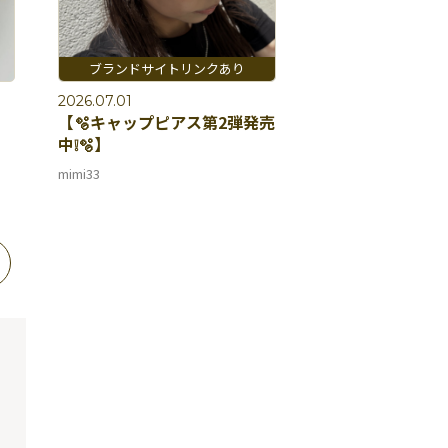
2026.07.01
【🫧キャップピアス第2弾発売
中❕🫧】
mimi33