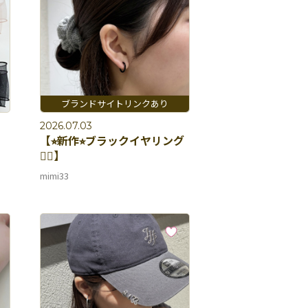
2026.07.03
【⭐︎新作⭐︎ブラックイヤリング
🐕‍🦺】
mimi33