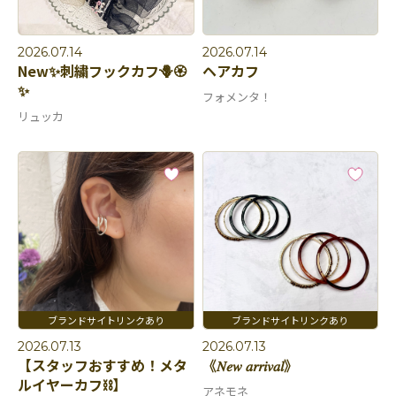
2026.07.14
2026.07.14
New✨刺繍フックカフ🪻🏵️
ヘアカフ
✨
フォメンタ！
リュッカ
2026.07.13
2026.07.13
【スタッフおすすめ！メタ
《𝑁𝑒𝑤 𝑎𝑟𝑟𝑖𝑣𝑎𝑙》
ルイヤーカフ⛓️】
アネモネ