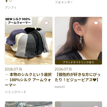
す♡
フォメンタ！
アンフィ
2026.07.16
2026.07.15
― 本物のシルクという選択
【個性的が好きな方にぴっ
― 100％シルク アームウォ
たり！ビジューピアス🩶】
ーマー
mimi33
ハミングバード