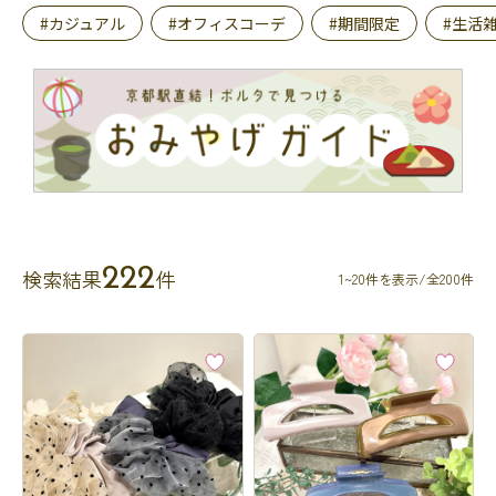
#カジュアル
#オフィスコーデ
#期間限定
#生活
222
検索結果
件
1~20件を表示/全200件