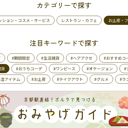
カテゴリーで探す
ッション・コスメ・サービス
レストラン・カフェ
お土産・
注目キーワードで探す
デ
#期間限定
#生活雑貨
#ヘアアクセ
#おすすめコ
雑貨
#おうちコーデ
#ワンピース
#オケージョン
#
保湿アイテム
#お土産
#テイクアウト
#グルメ
#ラ