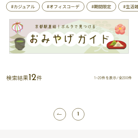
#カジュアル
#オフィスコーデ
#期間限定
#生活
12
検索結果
件
1~20件を表示/全200件
1