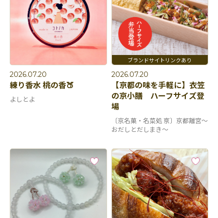
2026.07.20
2026.07.20
練り香水 桃の香🍑
【京都の味を手軽に】衣笠
の京小膳 ハーフサイズ登
よしとよ
場
〔京名菓・名菜処 亰〕京都離宮～
おだしとだしまき～