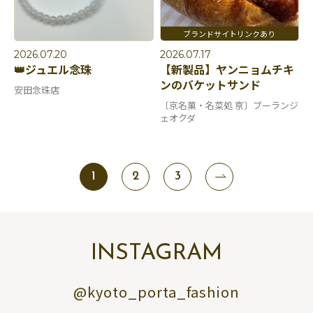
2026.07.20
2026.07.17
👑ジュエル念珠
【新製品】ヤンニョムチキ
ンのバケットサンド
安田念珠店
〔京名菓・名菜処 亰〕ブーランジ
ェオクダ
1
2
3
INSTAGRAM
@kyoto_porta_fashion