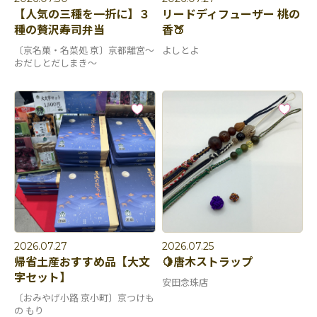
【人気の三種を一折に】３
リードディフューザー 桃の
種の贅沢寿司弁当
香🍑
〔京名菓・名菜処 亰〕京都離宮～
よしとよ
おだしとだしまき～
2026.07.27
2026.07.25
帰省土産おすすめ品【大文
🍋唐木ストラップ
字セット】
安田念珠店
〔おみやげ小路 京小町〕京つけも
の もり