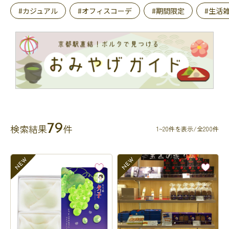
#カジュアル
#オフィスコーデ
#期間限定
#生活
79
検索結果
件
1~20件を表示/全200件