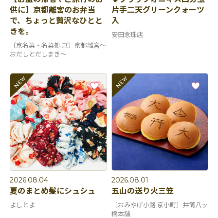
供に】京都離宮のお弁当
片手二天グリーンクォーツ
で、ちょっと贅沢なひとと
入
きを。
安田念珠店
〔京名菓・名菜処 亰〕京都離宮～
おだしとだしまき～
2026.08.04
2026.08.01
夏のまとめ髪にシュシュ
五山の送り火三笠
よしとよ
〔おみやげ小路 京小町〕井筒八ッ
橋本舗