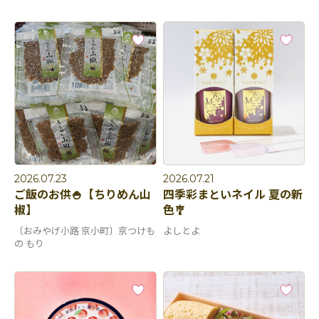
2026.07.23
2026.07.21
ご飯のお供🍚【ちりめん山
四季彩まといネイル 夏の新
椒】
色🎐
〔おみやげ小路 京小町〕京つけも
よしとよ
の もり