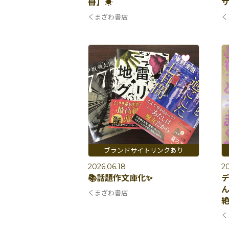
冊】☀️
サ
くまざわ書店
く
2026.06.18
20
📚話題作文庫化✨
ん
くまざわ書店
絶
く