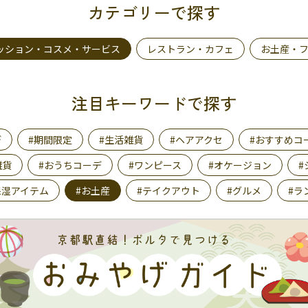
カテゴリーで探す
ッション・コスメ・サービス
レストラン・カフェ
お土産・
注目キーワードで探す
デ
#期間限定
#生活雑貨
#ヘアアクセ
#おすすめコ
雑貨
#おうちコーデ
#ワンピース
#オケージョン
#
保湿アイテム
#お土産
#テイクアウト
#グルメ
#ラ