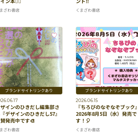
イン本✍🏻
ント‼️
まざわ書店
くまざわ書店
26.06.17
2026.06.15
デザインのひきだし編集部さ
『ちろぴのなぞなぞブック
『デザインのひきだし57』
2026年8月5日（水）発売で
賛発売中です🎨
す！🎈
まざわ書店
くまざわ書店