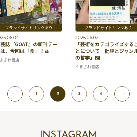
026.06.04
2026.06.02
芸誌『GOAT』の新刊テー
「芸術をカテゴライズする
は、今回は「食」！🍙
とについて 批評とジャン
の哲学」🖼️
まざわ書店
くまざわ書店
1
2
3
4
INSTAGRAM