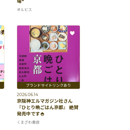
場❞
オルビス
2026.06.14
』
京阪神エルマガジン社さん
『ひとり晩ごはん京都』 絶賛
発売中です🍚
くまざわ書店