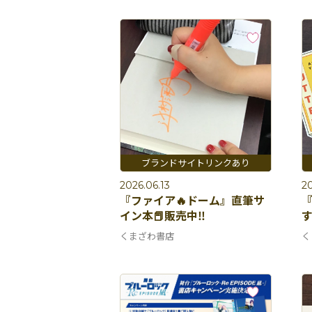
2026.06.13
20
『ファイア🔥ドーム』直筆サ
『
イン本📕販売中‼️
くまざわ書店
く