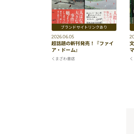
2026.06.05
2
超話題の新刊発売！『ファイ
文
ア・ドーム』
マ
くまざわ書店
く