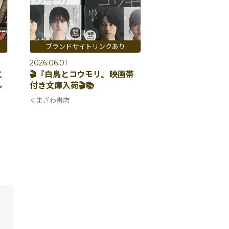
2026.06.01
こ
🎬『白鳥とコウモリ』映画帯
ル
付き文庫入荷🎬📚
くまざわ書店