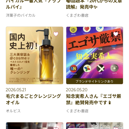
バイカル一番人気『アップ
📚話題本『20代からの文章
ルパイ』
読解』発売中✨
洋菓子のバイカル
くまざわ書店
2026.05.21
2026.05.20
毛穴まるごとクレンジング
知念実希人さん『エゴサ厳
オイル
禁』絶賛発売中です📱
オルビス
くまざわ書店