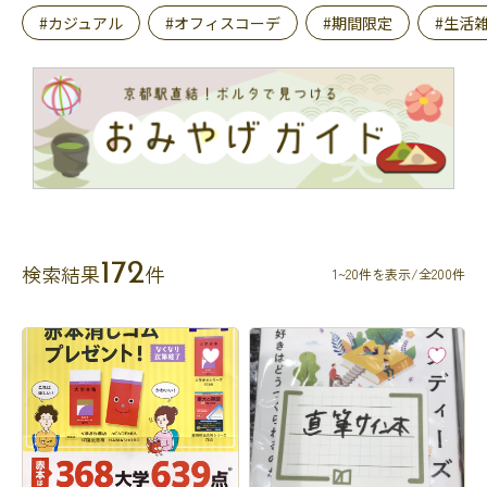
#カジュアル
#オフィスコーデ
#期間限定
#生活
172
検索結果
件
1~20件を表示/全200件