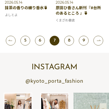
2026.05.14
2026.05.14
抹茶の香りの練り香水🍵
原田ひ香さん新刊『#台所
のあるところ 』🍵
よしとよ
くまざわ書店
5
6
7
8
9
INSTAGRAM
@kyoto_porta_fashion