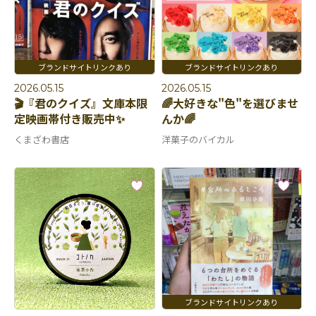
2026.05.15
2026.05.15
🎬『君のクイズ』文庫本限
🌈大好きな"色"を選びませ
定映画帯付き販売中✨
んか🌈
くまざわ書店
洋菓子のバイカル