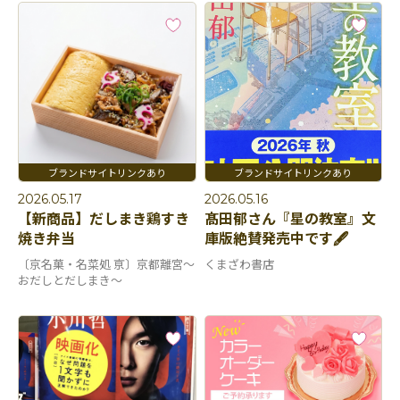
2026.05.17
2026.05.16
【新商品】だしまき鶏すき
髙田郁さん『星の教室』文
焼き弁当
庫版絶賛発売中です🖋️
〔京名菓・名菜処 亰〕京都離宮～
くまざわ書店
おだしとだしまき～