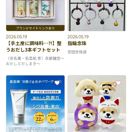
2026.05.19
2026.05.19
【手土産に調味料…?!】整
指輪念珠
うおだし3本ギフトセット
安田念珠店
〔京名菓・名菜処 亰〕京都離宮～
おだしとだしまき～