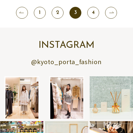
1
2
3
4
INSTAGRAM
@kyoto_porta_fashion