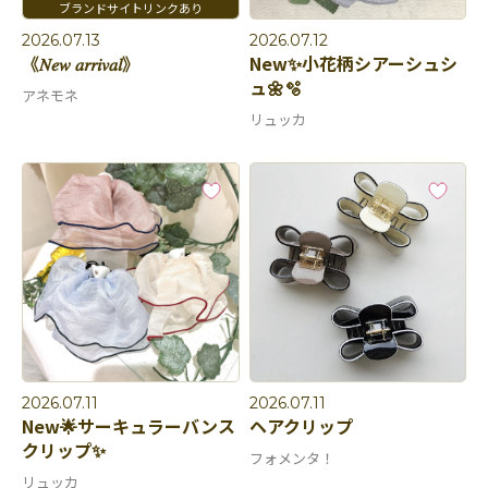
2026.07.13
2026.07.12
《𝑁𝑒𝑤 𝑎𝑟𝑟𝑖𝑣𝑎𝑙》
New✨小花柄シアーシュシ
ュ🌼🫧
アネモネ
リュッカ
2026.07.11
2026.07.11
New🌟サーキュラーバンス
ヘアクリップ
クリップ✨
フォメンタ！
リュッカ