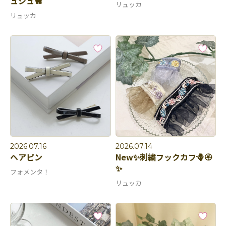
ュシュ🐩
リュッカ
リュッカ
2026.07.16
2026.07.14
ヘアピン
New✨刺繍フックカフ🪻🏵️
✨
フォメンタ！
リュッカ