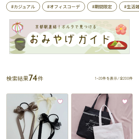
#カジュアル
#オフィスコーデ
#期間限定
#生活
74
検索結果
件
1~20件を表示/全200件