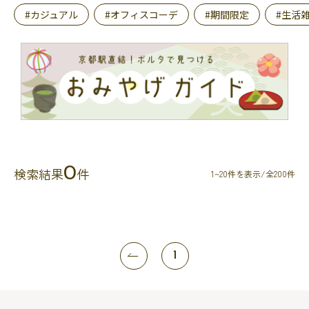
#カジュアル
#オフィスコーデ
#期間限定
#生活
0
検索結果
件
1~20件を表示/全200件
1