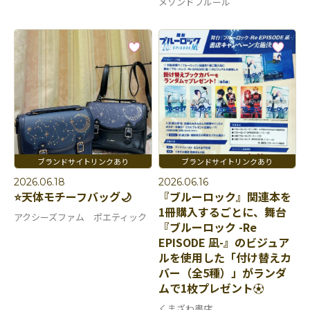
メゾンドフルール
2026.06.18
2026.06.16
⭐天体モチーフバッグ🌙
『ブルーロック』関連本を
1冊購入するごとに、舞台
アクシーズファム ポエティック
『ブルーロック -Re
EPISODE 凪-』のビジュア
ルを使用した「付け替えカ
バー（全5種）」がランダ
ムで1枚プレゼント⚽️
くまざわ書店