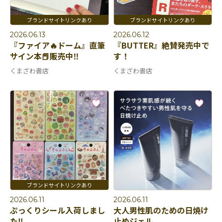
2026.06.13
2026.06.12
『ファイア🔥ドーム』直筆
『BUTTER』絶賛発売中で
サイン本📕販売中‼️
す！
くまざわ書店
くまざわ書店
2026.06.11
2026.06.11
ぷっくりシール入荷しまし
大人男性肌のための日焼け
た‼️
止めジェル