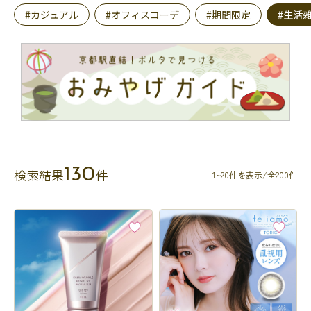
#カジュアル
#オフィスコーデ
#期間限定
#生活
130
検索結果
件
1~20件を表示/全200件