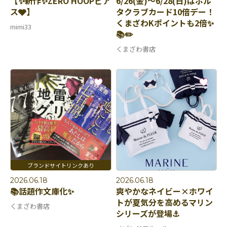
【✨新作✨ZERO HOOPピア
6/26(金)〜6/28(日)はポル
ス🩶】
タクラブカード10倍デー！
くまざわKポイントも2倍✨
mimi33
📚✏️
くまざわ書店
2026.06.18
2026.06.18
📚話題作文庫化✨
爽やかなネイビー×ホワイ
トが夏気分を高めるマリン
くまざわ書店
シリーズが登場⚓️