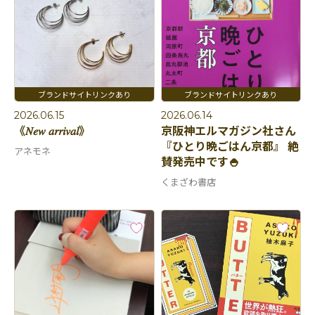
2026.06.15
2026.06.14
《𝑁𝑒𝑤 𝑎𝑟𝑟𝑖𝑣𝑎𝑙》
京阪神エルマガジン社さん
『ひとり晩ごはん京都』 絶
アネモネ
賛発売中です🍚
くまざわ書店