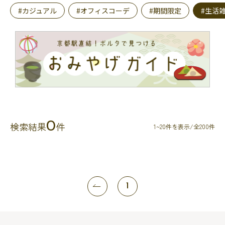
#カジュアル
#オフィスコーデ
#期間限定
#生活
0
検索結果
件
1~20件を表示/全200件
1