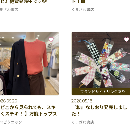
ビ』絶賛発売中です🐶
ト！🟥
まざわ書店
くまざわ書店
26.05.20
2026.05.18
【どこから見られても、スキ
『和』なしおり発売しまし
くステキ！ 】万能トップス
た！
ペピクニック
くまざわ書店