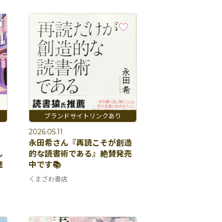
2026.05.11
永田希さん『再読こそが創造
し
的な読書術である』絶賛発売
発
中です📚
くまざわ書店