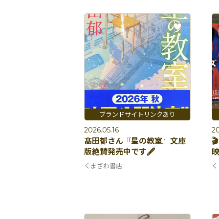
2026.05.16
20
髙田郁さん『星の教室』文庫

版絶賛発売中です🖋️
くまざわ書店
く