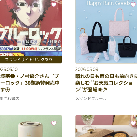
26.05.10
2026.05.09
金城宗幸・ノ村優介さん『ブ
晴れの日も雨の日も前向き
ーロック』38巻絶賛発売中
楽しむ "お天気コレクショ
す⚽️
ン"が登場☀️☂️
まざわ書店
メゾンドフルール