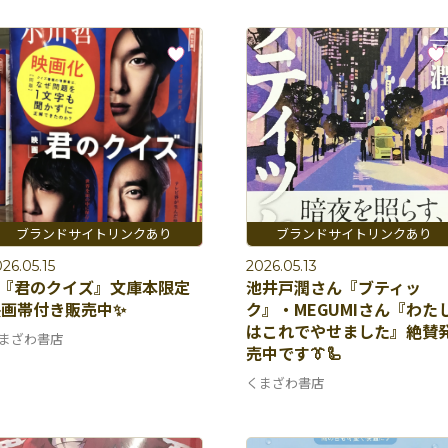
26.05.15
2026.05.13
『君のクイズ』文庫本限定
池井戸潤さん『ブティッ
映画帯付き販売中✨
ク』・MEGUMIさん『わた
はこれでやせました』絶賛
まざわ書店
売中です👔🦾
くまざわ書店