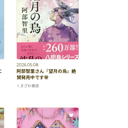
2026.05.08
に
阿部智里さん『望月の烏』絶
賛発売中です🌸
くまざわ書店