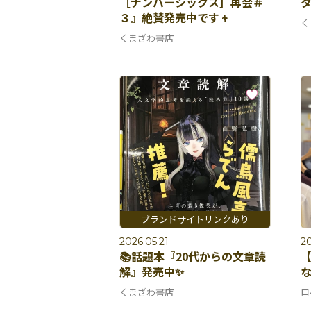
［ナンバーシックス］再会＃
タ
３』絶賛発売中です👦
く
くまざわ書店
2026.05.21
20
📚話題本『20代からの文章読
解』発売中✨
な
くまざわ書店
ロ