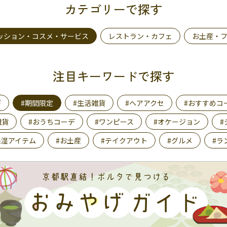
カテゴリーで探す
ッション・コスメ・サービス
レストラン・カフェ
お土産・
注目キーワードで探す
デ
#期間限定
#生活雑貨
#ヘアアクセ
#おすすめコ
雑貨
#おうちコーデ
#ワンピース
#オケージョン
#
保湿アイテム
#お土産
#テイクアウト
#グルメ
#ラ