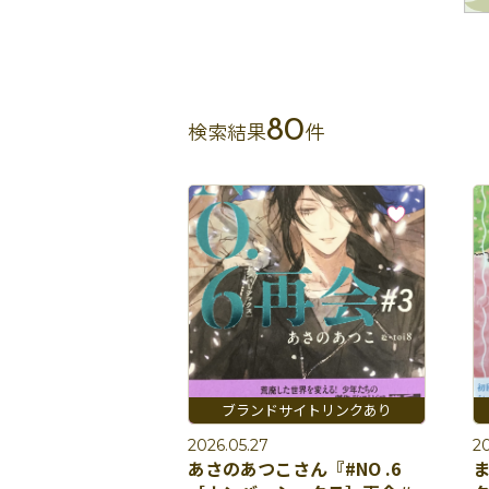
80
検索結果
件
2026.05.27
20
あさのあつこさん『#NO .6