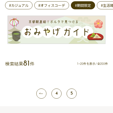
#カジュアル
#オフィスコーデ
#期間限定
#生活
81
検索結果
件
1~20件を表示/全200件
4
5