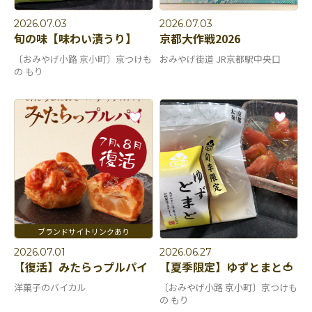
2026.07.03
2026.07.03
旬の味【味わい漬うり】
京都大作戦2026
〔おみやげ小路 京小町〕京つけも
おみやげ街道 JR京都駅中央口
の もり
2026.07.01
2026.06.27
【復活】みたらっプルパイ
【夏季限定】ゆずとまと🍅
洋菓子のバイカル
〔おみやげ小路 京小町〕京つけも
の もり