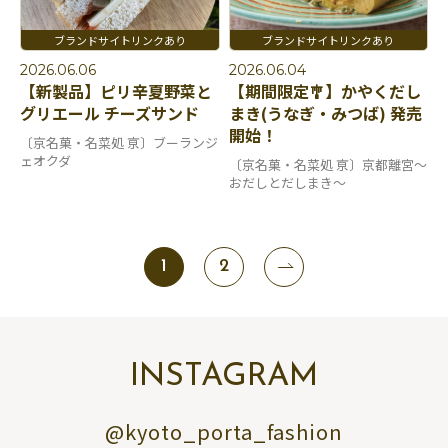
2026.06.06
2026.06.04
【新製品】ピリ辛夏野菜と
【期間限定🎐】かやくだし
グリエール チーズサンド
まき(うなぎ・みつば) 発売
開始！
〔京名菓・名菜処 亰〕ブーランジ
ェオクダ
〔京名菓・名菜処 亰〕京都離宮～
おだしとだしまき～
1
2
INSTAGRAM
@kyoto_porta_fashion