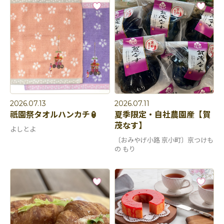
2026.07.13
2026.07.11
祇園祭タオルハンカチ🏮
夏季限定・自社農園産【賀
茂なす】
よしとよ
〔おみやげ小路 京小町〕京つけも
の もり