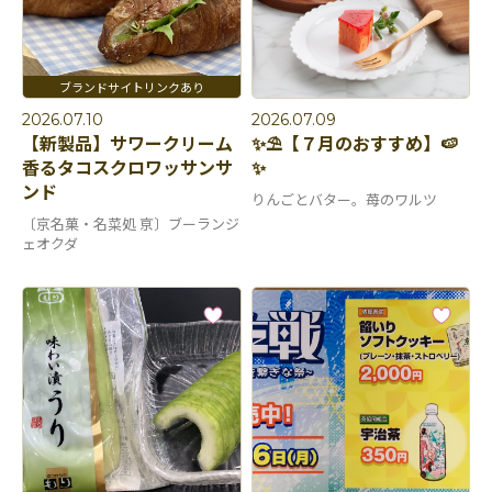
2026.07.10
2026.07.09
【新製品】サワークリーム
✨⛱️【７月のおすすめ】🍉
香るタコスクロワッサンサ
✨
ンド
りんごとバター。苺のワルツ
〔京名菓・名菜処 亰〕ブーランジ
ェオクダ