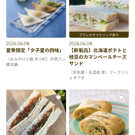
2026.06.08
2026.06.08
夏季限定「夕子夏の四味」
【新製品】北海道ポテトと
枝豆のカマンベールチーズ
〔おみやげ小路 京小町〕井筒八ッ
サンド
橋本舗
〔京名菓・名菜処 亰〕ブーランジ
ェオクダ