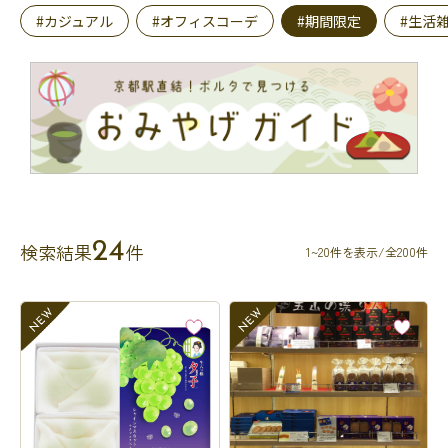
#カジュアル
#オフィスコーデ
#期間限定
#生活
24
検索結果
件
1~20件を表示/全200件