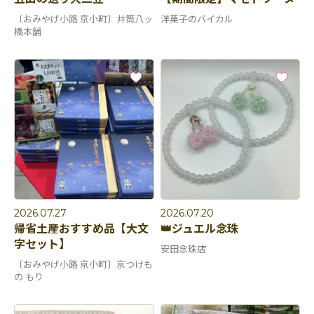
〔おみやげ小路 京小町〕井筒八ッ
洋菓子のバイカル
橋本舗
2026.07.27
2026.07.20
帰省土産おすすめ品【大文
👑ジュエル念珠
字セット】
安田念珠店
〔おみやげ小路 京小町〕京つけも
の もり