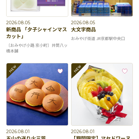
2026.08.05
2026.08.05
新商品 「夕子シャインマス
大文字商品
カット」
おみやげ街道 JR京都駅中央口
〔おみやげ小路 京小町〕井筒八ッ
橋本舗
2026.08.01
2026.08.01
五山の送り火三笠
【期間限定】マセドワーヌ