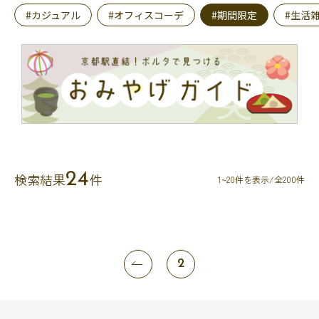
#カジュアル
#オフィスコーデ
#期間限定
#生活
24
検索結果
件
1~20件を表示/全200件
2