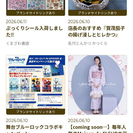
2026.06.11
2026.06.10
ぷっくりシール入荷しまし
店長のおすすめ『賀茂茄子
た‼️
の揚げ浸しとヒレかつ』
くまざわ書店
名代とんかつ かつくら
2026.06.10
2026.06.10
舞台ブルーロックコラボキ
【coming soon…】毎年人