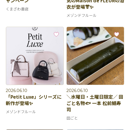
ャンペーン
気のMaison de FLEURの浴
衣が登場👘✨
くまざわ書店
メゾンドフルール
2026.06.10
2026.06.10
「Petit Luxe」シリーズに
＼水曜日・土曜日限定／ 田
新作が登場✨
ごと名物🐟 一本 松前鯖寿
司
メゾンドフルール
田ごと