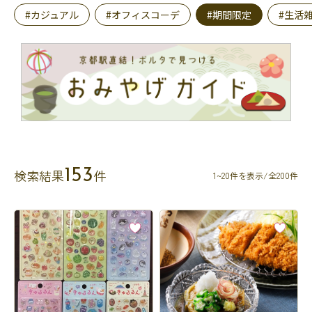
#カジュアル
#オフィスコーデ
#期間限定
#生活
153
検索結果
件
1~20件を表示/全200件