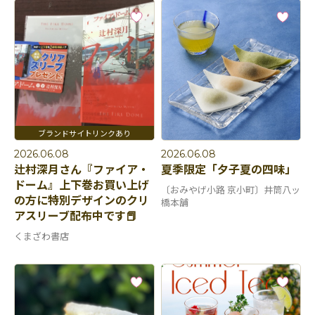
2026.06.08
2026.06.08
辻村深月さん『ファイア・
夏季限定「夕子夏の四味」
ドーム』上下巻お買い上げ
〔おみやげ小路 京小町〕井筒八ッ
の方に特別デザインのクリ
橋本舗
アスリーブ配布中です📕
くまざわ書店