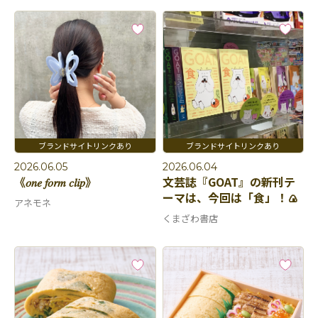
2026.06.05
2026.06.04
《𝑜𝑛𝑒 𝑓𝑜𝑟𝑚 𝑐𝑙𝑖𝑝》
文芸誌『GOAT』の新刊テ
ーマは、今回は「食」！🍙
アネモネ
くまざわ書店