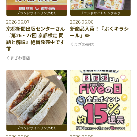
2026.06.07
2026.06.06
京都新聞出版センターさん
新商品入荷！『ぷくキラシ
『第26・27回 京都検定 問
ール』✏️
題と解説』絶賛発売中です
くまざわ書店
👘
くまざわ書店