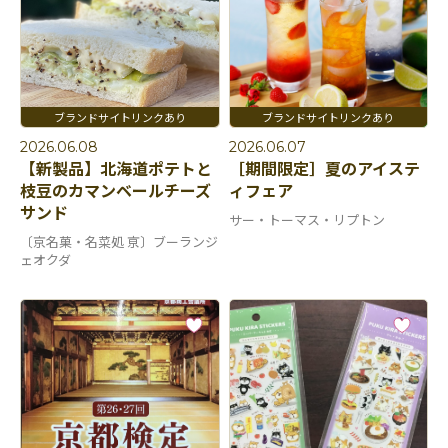
2026.06.08
2026.06.07
【新製品】北海道ポテトと
［期間限定］夏のアイステ
枝豆のカマンベールチーズ
ィフェア
サンド
サー・トーマス・リプトン
〔京名菓・名菜処 亰〕ブーランジ
ェオクダ