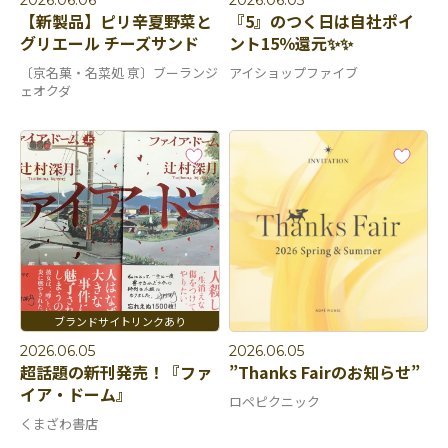
2026.06.06
2026.06.05
【新製品】ピリ辛夏野菜と
『5』のつく日は自社ポイ
グリエール チーズサンド
ント15％還元✨✨
〔京名菓・名菜処 亰〕ブーランジ
アイショップファイブ
ェオクダ
2026.06.05
2026.06.05
超話題の新刊発売！『ファ
”Thanks Fairのお知らせ”
イア・ドーム』
ロペピクニック
くまざわ書店