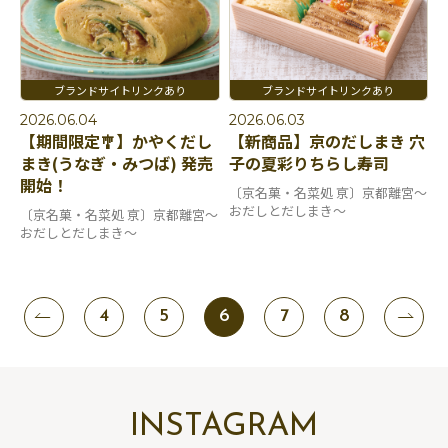
2026.06.04
2026.06.03
【期間限定🎐】かやくだし
【新商品】京のだしまき 穴
まき(うなぎ・みつば) 発売
子の夏彩りちらし寿司
開始！
〔京名菓・名菜処 亰〕京都離宮～
おだしとだしまき～
〔京名菓・名菜処 亰〕京都離宮～
おだしとだしまき～
4
5
6
7
8
INSTAGRAM