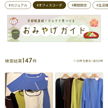
#カジュアル
#オフィスコーデ
#期間限定
#生活
147
検索結果
件
1~20件を表示/全200件