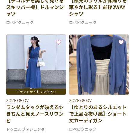
【デコルテを美しく見せる
【襟元のフリルが顔周りを
スキッパー襟】ドルマンシ
華やかに彩る】前後2WAY
ャツ
シャツ
ロペピクニック
ロペピクニック
2026.05.07
2026.05.07
ランダムタックが映える✨
【ゆとりのあるシルエット
きちんと見えノースリワン
で上品な抜け感】ショート
ピ
丈カーディガン
トゥエルブアジェンダ
ロペピクニック