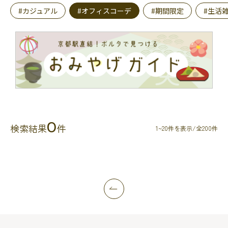
#カジュアル
#オフィスコーデ
#期間限定
#生活
0
検索結果
件
1~20件を表示/全200件