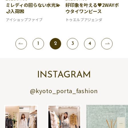
ミレディの回らない水光💫
好印象を叶える💖2WAYボ
🌙入荷💌
ウタイワンピース
アイショップファイブ
トゥエルブアジェンダ
1
2
3
4
INSTAGRAM
@kyoto_porta_fashion