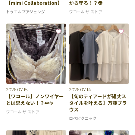
【mimi Collaboration】
から守る！？👽
トゥエルブアジェンダ
ワコール ザ ストア
2026.07.15
2026.07.14
【ワコール】ノンワイヤー
【旬のティアードが短丈ス
とは思えない！？👀✨
タイルを叶える】万能ブラ
ウス
ワコール ザ ストア
ロペピクニック