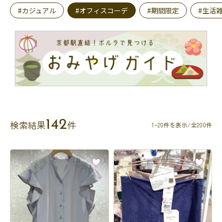
#カジュアル
#オフィスコーデ
#期間限定
#生活
142
検索結果
件
1~20件を表示/全200件