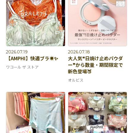
2026.07.19
2026.07.18
【AMPHI】快適ブラ☀️✨
大人気❝日焼け止めパウダ
ー❞から​​​​​​​数量・期間限定で
ワコール ザ ストア
新色登場🍑
オルビス