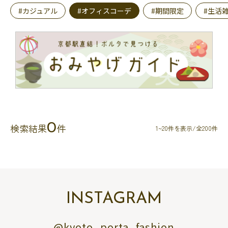
#カジュアル
#オフィスコーデ
#期間限定
#生活
0
検索結果
件
1~20件を表示/全200件
INSTAGRAM
@kyoto_porta_fashion