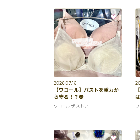
2026.07.16
20
【ワコール】バストを重力か
ら守る！？👽
は
ワコール ザ ストア
ワ