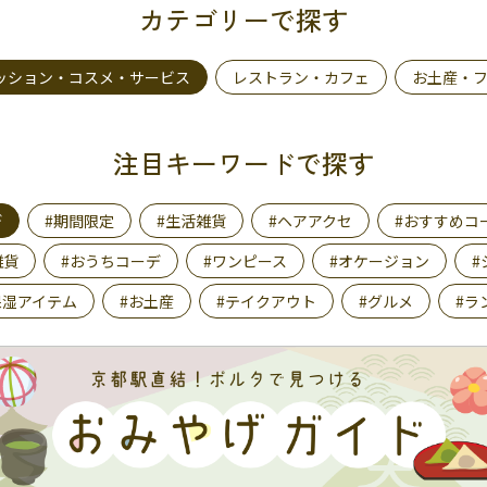
カテゴリーで探す
ッション・コスメ・サービス
レストラン・カフェ
お土産・
注目キーワードで探す
デ
#期間限定
#生活雑貨
#ヘアアクセ
#おすすめコ
雑貨
#おうちコーデ
#ワンピース
#オケージョン
#
保湿アイテム
#お土産
#テイクアウト
#グルメ
#ラ