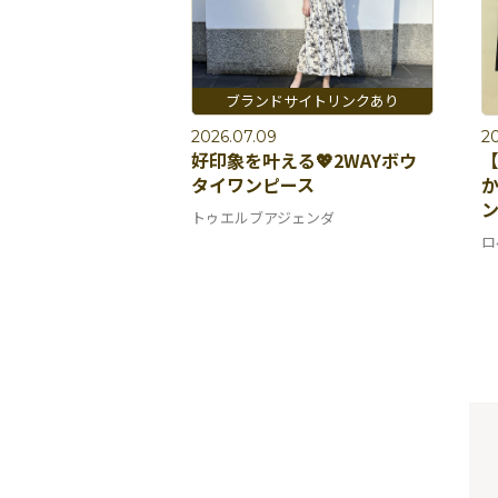
2026.07.09
2
好印象を叶える💖2WAYボウ
タイワンピース
トゥエルブアジェンダ
ロ