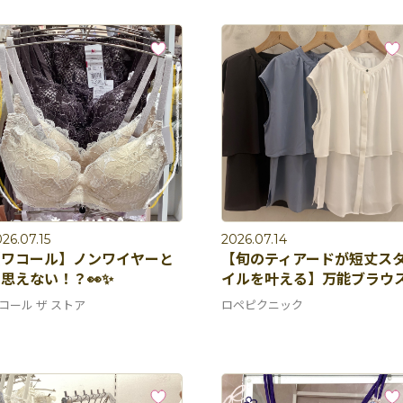
26.07.15
2026.07.14
【ワコール】ノンワイヤーと
【旬のティアードが短丈ス
思えない！？👀✨
イルを叶える】万能ブラウ
コール ザ ストア
ロペピクニック