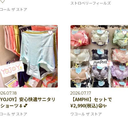
ラ♡
ストロベリーフィールズ
コール ザ ストア
26.07.18
2026.07.17
YOJOY】安心快適サニタリ
【AMPHI】セットで
ショーツ🌷💕
¥2,990(税込)😦✨
コール ザ ストア
ワコール ザ ストア