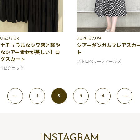
026.07.09
2026.07.09
【ナチュラルなシワ感と軽や
シアーギンガムフレアスカ
かなシアー素材が美しい】ロ
ト
ングスカート
ストロベリーフィールズ
ペピクニック
1
2
3
4
INSTAGRAM