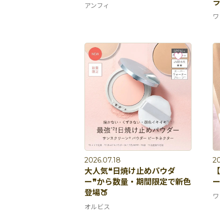
アンフィ
ワ
2026.07.18
20
大人気❝日焼け止めパウダ
【
ー❞から​​​​​​​数量・期間限定で新色
ー
登場🍑
ワ
オルビス