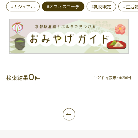
#カジュアル
#オフィスコーデ
#期間限定
#生活
0
検索結果
件
1~20件を表示/全200件