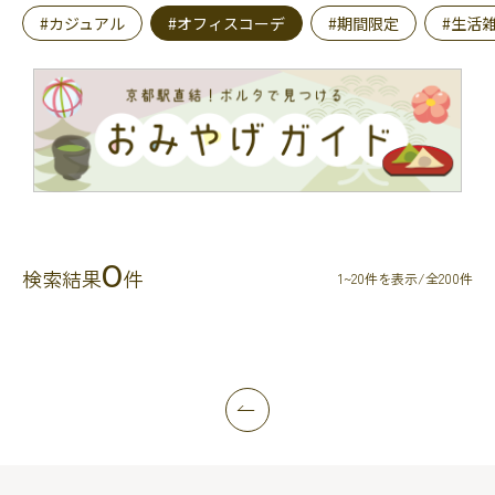
#カジュアル
#オフィスコーデ
#期間限定
#生活
0
検索結果
件
1~20件を表示/全200件