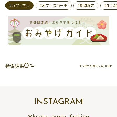
#カジュアル
#オフィスコーデ
#期間限定
#生活
0
検索結果
件
1~20件を表示/全200件
INSTAGRAM
@kyoto_porta_fashion