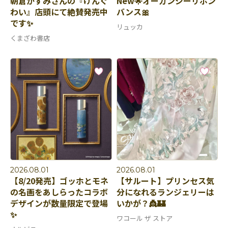
朝倉かすみさんの『けんぐ
New🌟オーガンジーリボン
わい』店頭にて絶賛発売中
バンス🎀
です✨
リュッカ
くまざわ書店
2026.08.01
2026.08.01
【8/20発売】ゴッホとモネ
【サルート】プリンセス気
の名画をあしらったコラボ
分になれるランジェリーは
デザインが数量限定で登場
いかが？👸🏰
✨
ワコール ザ ストア