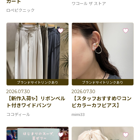
カート
ワコール ザ ストア
ロペピクニック
2026.07.30
2026.07.30
【新作入荷✨】リボンベル
【スタッフおすすめ🤍コン
ト付きワイドパンツ
ビカラーカフピアス】
ココディール
mimi33