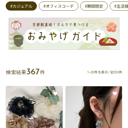
#カジュアル
#オフィスコーデ
#期間限定
#生活
367
検索結果
件
1~20件を表示/全200件