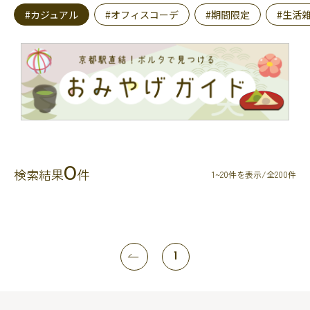
#カジュアル
#オフィスコーデ
#期間限定
#生活
0
検索結果
件
1~20件を表示/全200件
1