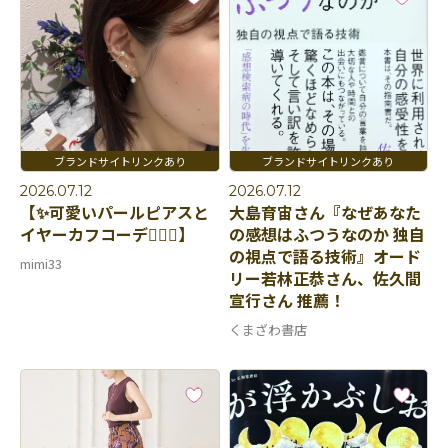
2026.07.12
2026.07.12
【✨可愛いパールピアスと
大島育宙さん『なぜあなた
イヤーカフコーデ👂🏻💛】
の感想はふつうなのか 独自
の視点で語る技術』オード
mimi33
リー若林正恭さん、佐久間
宣行さん 推薦！
くまざわ書店