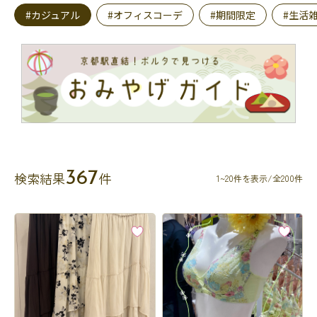
#カジュアル
#オフィスコーデ
#期間限定
#生活
367
検索結果
件
1~20件を表示/全200件