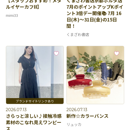
【スタッフおすすめ！メタ
くまざわ書店京都ポルタ店
ルイヤーカフ⛓️】
7月のポイントアップKポイ
ント3倍デー開催📚 7月 16
mimi33
日(木)〜31日(金)の15日
間！
くまざわ書店
2026.07.13
2026.07.13
さらっと涼しい♪接触冷感
新作☆カラーバンス
素材のこなれ見えワンピー
リュッカ
ス