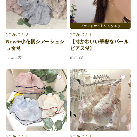
2026.07.12
2026.07.11
New✨小花柄シアーシュシ
【🫧かわいい華奢なパール
ュ🌼🫧
ピアス🫧】
リュッカ
mimi33
2026.07.11
2026.07.11