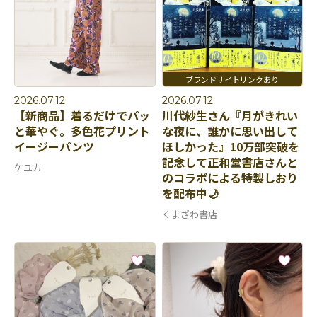
2026.07.12
2026.07.12
【新商品】着るだけでパッ
川代紗生さん『月がきれい
と華やぐ。多色花プリント
な夜に、誰かに思い出して
イージーパンツ
ほしかった』10万部突破を
記念して正和堂書店さんと
ケユカ
のコラボによる特製しおり
を配布中🌙
くまざわ書店