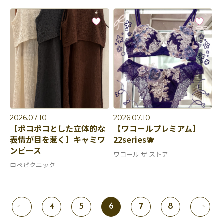
2026.07.10
2026.07.10
【ポコポコとした立体的な
【ワコールプレミアム】
表情が目を惹く】キャミワ
22series🫐
ンピース
ワコール ザ ストア
ロペピクニック
4
5
6
7
8