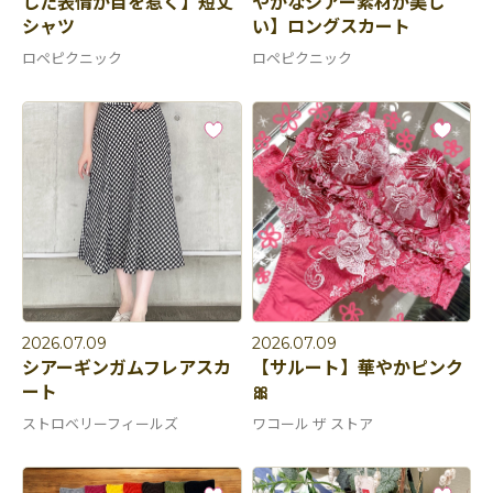
した表情が目を惹く】短丈
やかなシアー素材が美し
シャツ
い】ロングスカート
ロペピクニック
ロペピクニック
2026.07.09
2026.07.09
シアーギンガムフレアスカ
【サルート】華やかピンク
ート
🎀
ストロベリーフィールズ
ワコール ザ ストア