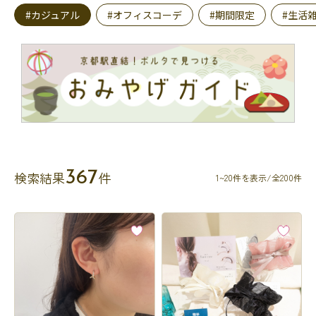
#カジュアル
#オフィスコーデ
#期間限定
#生活
367
検索結果
件
1~20件を表示/全200件