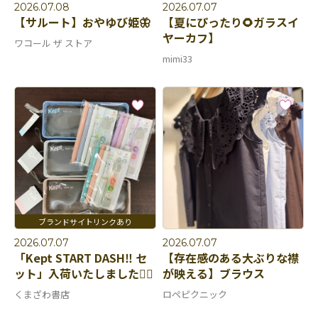
2026.07.08
2026.07.07
【サルート】おやゆび姫🦋
【夏にぴったり🌻ガラスイ
ヤーカフ】
ワコール ザ ストア
mimi33
2026.07.07
2026.07.07
「Kept START DASH‼︎ セ
【存在感のある大ぶりな襟
ット」入荷いたしました🏃‍♀️
が映える】ブラウス
くまざわ書店
ロペピクニック