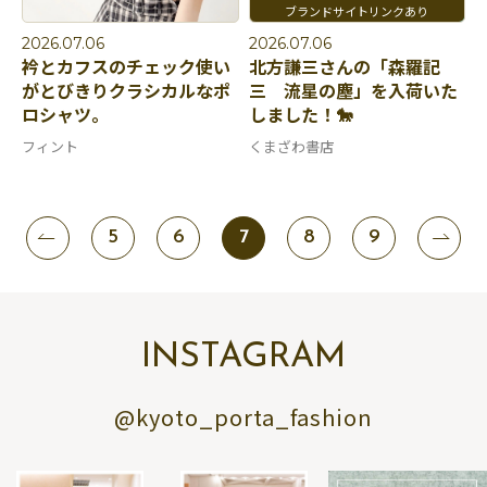
2026.07.06
2026.07.06
衿とカフスのチェック使い
北方謙三さんの「森羅記
がとびきりクラシカルなポ
三 流星の塵」を入荷いた
ロシャツ。
しました！🐎
フィント
くまざわ書店
5
6
7
8
9
INSTAGRAM
@kyoto_porta_fashion