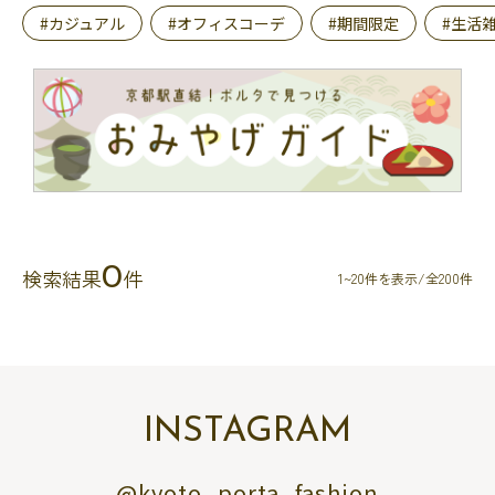
#カジュアル
#オフィスコーデ
#期間限定
#生活
0
検索結果
件
1~20件を表示/全200件
INSTAGRAM
@kyoto_porta_fashion