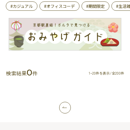
#カジュアル
#オフィスコーデ
#期間限定
#生活
0
検索結果
件
1~20件を表示/全200件