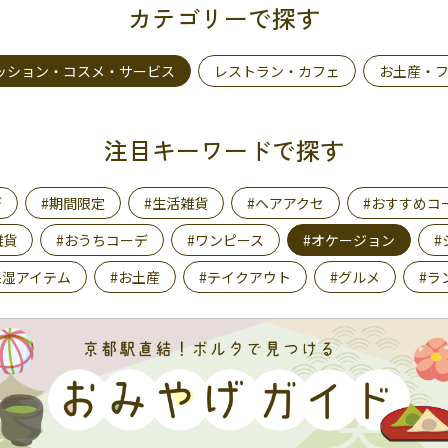
カテゴリーで探す
ッション・コスメ・サービス
レストラン・カフェ
お土産・
注目キーワードで探す
デ
#期間限定
#生活雑貨
#ヘアアクセ
#おすすめコ
雑貨
#おうちコーデ
#ワンピース
#オケージョン
#
保湿アイテム
#お土産
#テイクアウト
#グルメ
#ラ