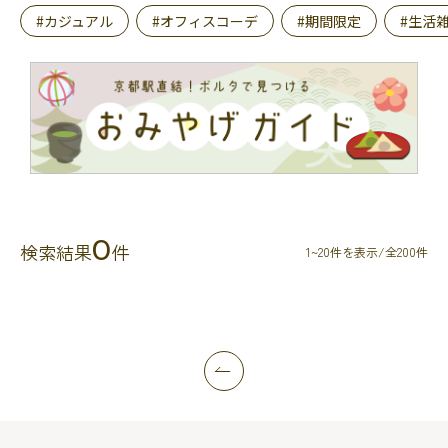
#カジュアル
#オフィスコーデ
#期間限定
#生活
0
検索結果
件
1~20件を表示/全200件