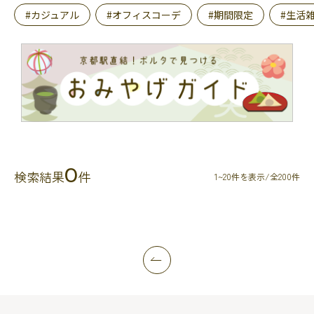
#カジュアル
#オフィスコーデ
#期間限定
#生活
0
検索結果
件
1~20件を表示/全200件