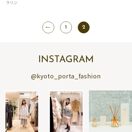
ラリン
1
2
INSTAGRAM
@kyoto_porta_fashion