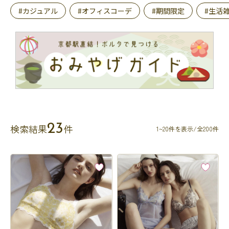
#カジュアル
#オフィスコーデ
#期間限定
#生活
23
検索結果
件
1~20件を表示/全200件