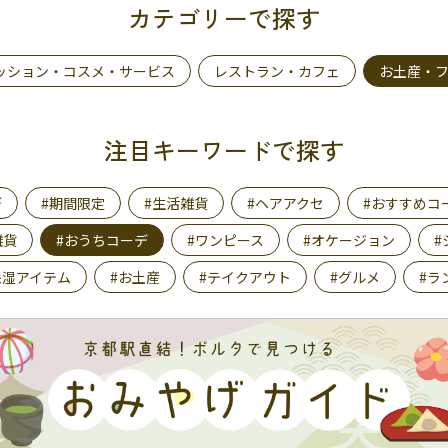
カテゴリーで探す
ッション・コスメ・サービス
レストラン・カフェ
お土産・
注目キーワードで探す
デ
#期間限定
#生活雑貨
#ヘアアクセ
#おすすめコ
雑貨
#おうちコーデ
#ワンピース
#オケージョン
#
保湿アイテム
#お土産
#テイクアウト
#グルメ
#ラ