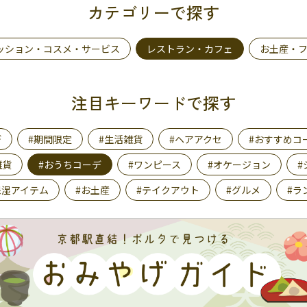
カテゴリーで探す
ッション・コスメ・サービス
レストラン・カフェ
お土産・
注目キーワードで探す
デ
#期間限定
#生活雑貨
#ヘアアクセ
#おすすめコ
雑貨
#おうちコーデ
#ワンピース
#オケージョン
#
保湿アイテム
#お土産
#テイクアウト
#グルメ
#ラ