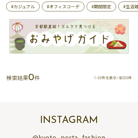
#カジュアル
#オフィスコーデ
#期間限定
#生活
0
検索結果
件
1~20件を表示/全200件
INSTAGRAM
@kyoto_porta_fashion