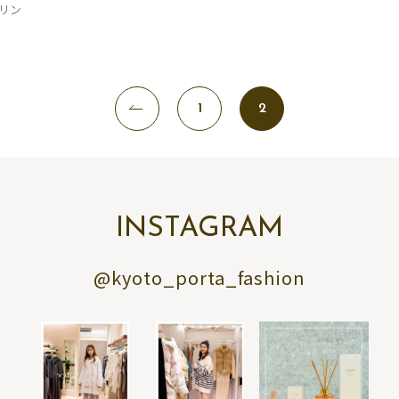
リン
1
2
INSTAGRAM
@kyoto_porta_fashion