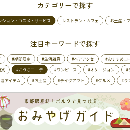
カテゴリーで探す
ッション・コスメ・サービス
レストラン・カフェ
お土産・
注目キーワードで探す
デ
#期間限定
#生活雑貨
#ヘアアクセ
#おすすめコ
雑貨
#おうちコーデ
#ワンピース
#オケージョン
#
保湿アイテム
#お土産
#テイクアウト
#グルメ
#ラ