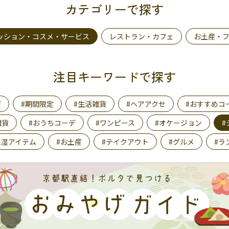
カテゴリーで探す
ッション・コスメ・サービス
レストラン・カフェ
お土産・
注目キーワードで探す
デ
#期間限定
#生活雑貨
#ヘアアクセ
#おすすめコ
雑貨
#おうちコーデ
#ワンピース
#オケージョン
#
保湿アイテム
#お土産
#テイクアウト
#グルメ
#ラ