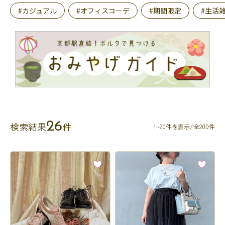
#カジュアル
#オフィスコーデ
#期間限定
#生活
26
検索結果
件
1~20件を表示/全200件