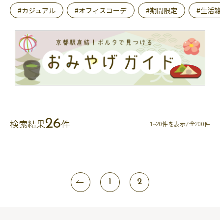
#カジュアル
#オフィスコーデ
#期間限定
#生活
26
検索結果
件
1~20件を表示/全200件
1
2