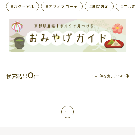
#カジュアル
#オフィスコーデ
#期間限定
#生活
0
検索結果
件
1~20件を表示/全200件